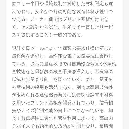
鉛フリー半田や環境規制に対応した材料選定も進
んでおり、安全かつ持続可能な製造体制が整いつ
つある。メーカー側ではプリント基板だけでな
く、その設計から試作、生産まで一貫したサービ
スを提供することも一般的である。
設計支援ツールによって顧客の要求仕様に応じた
最適解を追求し、高性能な電子回路実現に貢献し
ている。さらに量産段階では自動検査装置やX線検
査技術など最新鋭の検査手法を導入し、不良率の
低減と歩留まり向上を図っている。また、新素材
や新技術の採用も活発である。例えば高周波特性
が求められる通信機器向けには特殊な誘電率材料
を用いたプリント基板が開発されており、信号損
失やノイズ抑制性能の向上につながっている。加
えて熱伝導性に優れた素材利用によって、高出力
デバイスでも効率的な放熱が可能となり、長時間