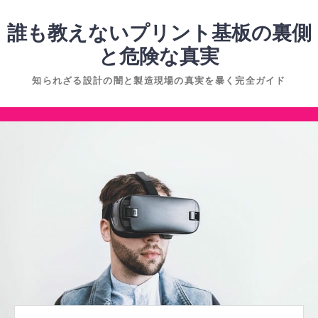
コ
ン
誰も教えないプリント基板の裏側
テ
と危険な真実
ン
知られざる設計の闇と製造現場の真実を暴く完全ガイド
ツ
へ
コ
ス
ン
キ
テ
ッ
ン
プ
ツ
へ
ス
キ
ッ
プ