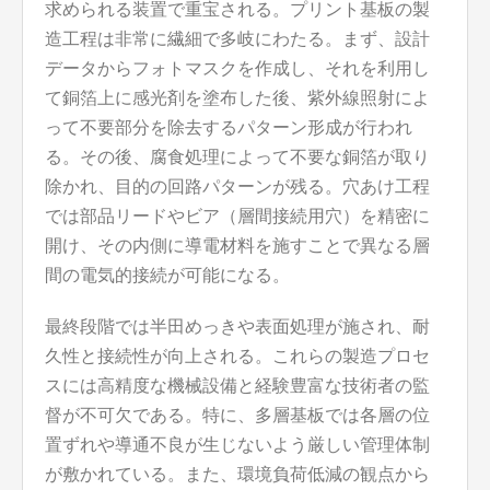
求められる装置で重宝される。プリント基板の製
造工程は非常に繊細で多岐にわたる。まず、設計
データからフォトマスクを作成し、それを利用し
て銅箔上に感光剤を塗布した後、紫外線照射によ
って不要部分を除去するパターン形成が行われ
る。その後、腐食処理によって不要な銅箔が取り
除かれ、目的の回路パターンが残る。穴あけ工程
では部品リードやビア（層間接続用穴）を精密に
開け、その内側に導電材料を施すことで異なる層
間の電気的接続が可能になる。
最終段階では半田めっきや表面処理が施され、耐
久性と接続性が向上される。これらの製造プロセ
スには高精度な機械設備と経験豊富な技術者の監
督が不可欠である。特に、多層基板では各層の位
置ずれや導通不良が生じないよう厳しい管理体制
が敷かれている。また、環境負荷低減の観点から