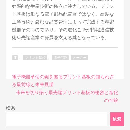
効率的な生産技術の確立に注力している。プリン
ト基板は単なる電子部品配置台ではなく、高度な
工学技術と厳密な品質管理によって完成する精密
機器そのものであり、その進化こそが情報通信技
術や先端産業の発展を支える鍵となっている。
、
、
IT
プリント基板
電子回路
メーカー
投
電子機器革命の鍵を握るプリント基板の知られざ
稿
る最前線と未来展望
ナ
未来を切り拓く最先端プリント基板の秘密と進化
ビ
の全貌
ゲ
検索
ー
シ
検索
ョ