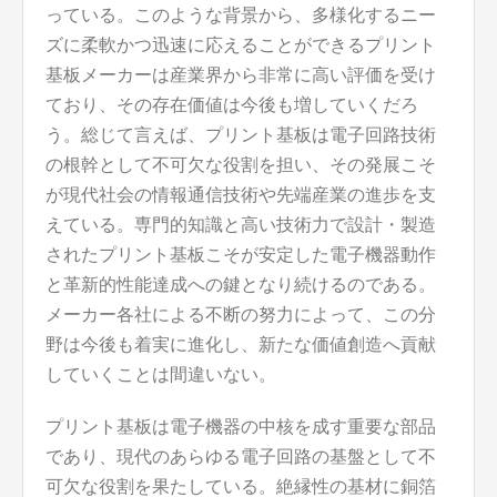
っている。このような背景から、多様化するニー
ズに柔軟かつ迅速に応えることができるプリント
基板メーカーは産業界から非常に高い評価を受け
ており、その存在価値は今後も増していくだろ
う。総じて言えば、プリント基板は電子回路技術
の根幹として不可欠な役割を担い、その発展こそ
が現代社会の情報通信技術や先端産業の進歩を支
えている。専門的知識と高い技術力で設計・製造
されたプリント基板こそが安定した電子機器動作
と革新的性能達成への鍵となり続けるのである。
メーカー各社による不断の努力によって、この分
野は今後も着実に進化し、新たな価値創造へ貢献
していくことは間違いない。
プリント基板は電子機器の中核を成す重要な部品
であり、現代のあらゆる電子回路の基盤として不
可欠な役割を果たしている。絶縁性の基材に銅箔