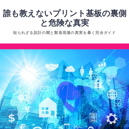
コ
ン
誰も教えないプリント基板の裏側
テ
と危険な真実
ン
知られざる設計の闇と製造現場の真実を暴く完全ガイド
ツ
へ
コ
ス
ン
キ
テ
ッ
ン
プ
ツ
へ
ス
キ
ッ
プ