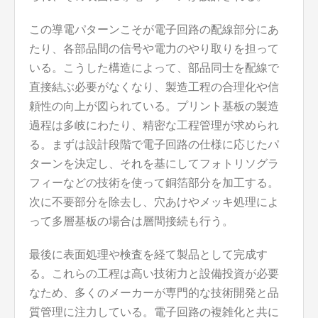
この導電パターンこそが電子回路の配線部分にあ
たり、各部品間の信号や電力のやり取りを担って
いる。こうした構造によって、部品同士を配線で
直接結ぶ必要がなくなり、製造工程の合理化や信
頼性の向上が図られている。プリント基板の製造
過程は多岐にわたり、精密な工程管理が求められ
る。まずは設計段階で電子回路の仕様に応じたパ
ターンを決定し、それを基にしてフォトリソグラ
フィーなどの技術を使って銅箔部分を加工する。
次に不要部分を除去し、穴あけやメッキ処理によ
って多層基板の場合は層間接続も行う。
最後に表面処理や検査を経て製品として完成す
る。これらの工程は高い技術力と設備投資が必要
なため、多くのメーカーが専門的な技術開発と品
質管理に注力している。電子回路の複雑化と共に