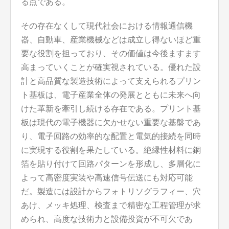
る点である。
その存在なくして現代社会における情報通信機
器、自動車、産業機械などは成立し得ないほど重
要な役割を担っており、その価値は今後ますます
高まっていくことが確実視されている。優れた設
計と高品質な製造技術によって支えられるプリン
ト基板は、電子産業全体の発展とともに未来へ向
けた革新を牽引し続ける存在である。プリント基
板は現代の電子機器に欠かせない重要な基盤であ
り、電子回路の効率的な配置と電気的接続を同時
に実現する役割を果たしている。絶縁性材料に銅
箔を貼り付けて回路パターンを形成し、多層化に
よって高密度実装や高速信号伝送にも対応可能
だ。製造には設計からフォトリソグラフィー、穴
あけ、メッキ処理、検査まで精密な工程管理が求
められ、高度な技術力と設備投資が不可欠であ