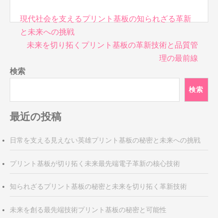
投
現代社会を支えるプリント基板の知られざる革新
稿
と未来への挑戦
ナ
未来を切り拓くプリント基板の革新技術と品質管
ビ
理の最前線
ゲ
検索
ー
シ
検索
ョ
ン
最近の投稿
日常を支える見えない英雄プリント基板の秘密と未来への挑戦
プリント基板が切り拓く未来最先端電子革新の核心技術
知られざるプリント基板の秘密と未来を切り拓く革新技術
未来を創る最先端技術プリント基板の秘密と可能性