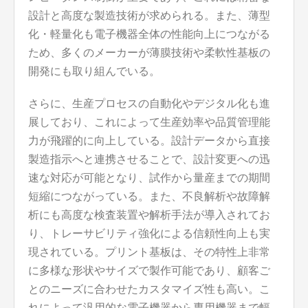
設計と高度な製造技術が求められる。また、薄型
化・軽量化も電子機器全体の性能向上につながる
ため、多くのメーカーが薄膜技術や柔軟性基板の
開発にも取り組んでいる。
さらに、生産プロセスの自動化やデジタル化も進
展しており、これによって生産効率や品質管理能
力が飛躍的に向上している。設計データから直接
製造指示へと連携させることで、設計変更への迅
速な対応が可能となり、試作から量産までの期間
短縮につながっている。また、不良解析や故障解
析にも高度な検査装置や解析手法が導入されてお
り、トレーサビリティ強化による信頼性向上も実
現されている。プリント基板は、その特性上非常
に多様な形状やサイズで製作可能であり、顧客ご
とのニーズに合わせたカスタマイズ性も高い。こ
れによって汎用的な電子機器から専用機器まで幅