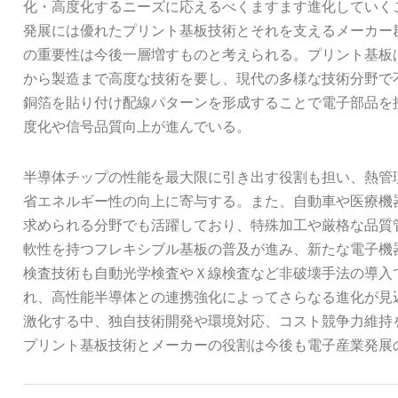
化・高度化するニーズに応えるべくますます進化していく
発展には優れたプリント基板技術とそれを支えるメーカー
の重要性は今後一層増すものと考えられる。プリント基板
から製造まで高度な技術を要し、現代の多様な技術分野で
銅箔を貼り付け配線パターンを形成することで電子部品を
度化や信号品質向上が進んでいる。
半導体チップの性能を最大限に引き出す役割も担い、熱管
省エネルギー性の向上に寄与する。また、自動車や医療機
求められる分野でも活躍しており、特殊加工や厳格な品質
軟性を持つフレキシブル基板の普及が進み、新たな電子機
検査技術も自動光学検査やＸ線検査など非破壊手法の導入
れ、高性能半導体との連携強化によってさらなる進化が見
激化する中、独自技術開発や環境対応、コスト競争力維持
プリント基板技術とメーカーの役割は今後も電子産業発展