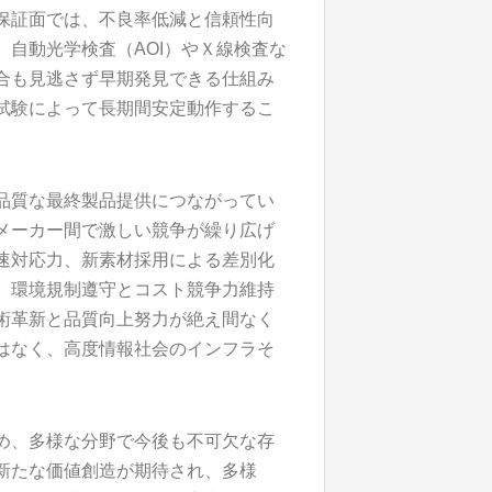
保証面では、不良率低減と信頼性向
自動光学検査（AOI）やＸ線検査な
合も見逃さず早期発見できる仕組み
試験によって長期間安定動作するこ
品質な最終製品提供につながってい
メーカー間で激しい競争が繰り広げ
速対応力、新素材採用による差別化
。環境規制遵守とコスト競争力維持
術革新と品質向上努力が絶え間なく
はなく、高度情報社会のインフラそ
め、多様な分野で今後も不可欠な存
新たな価値創造が期待され、多様