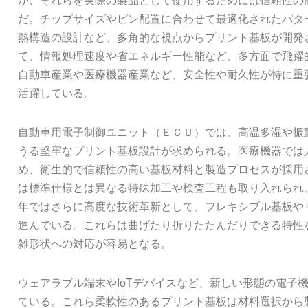
が、それらを実際の製品として使用するためには信頼性の
だ。チップサイズやピン配置に合わせて最適化されたパタ
熱構造の設計など、多角的な視点からプリント基板が開発
て、情報処理速度や省エネルギー性能など、多方面で飛躍
自動車産業や医療機器産業など、安全性や耐久性が特に重
活躍している。
自動車用電子制御ユニット（ＥＣＵ）では、高温多湿や振
うる堅牢なプリント基板設計が求められる。医療機器では
め、衛生的で信頼性の高い基板材料と製造プロセスが採用
は標準仕様とは異なる特殊加工や検査工程も取り入れられ
年ではさらに高度な技術革新として、フレキシブル基板や
進んでいる。これらは曲げたり折りたたんだりできる特性
雑形状への対応が容易となる。
ウェアラブル端末やIoTデバイスなど、新しい形態の電子
ている。これら柔軟性のあるプリント基板は材料選択から