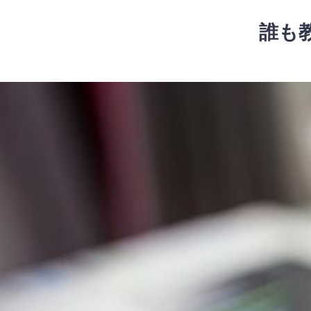
コ
ン
誰も
テ
ン
ツ
コ
へ
ン
ス
テ
キ
ン
ッ
ツ
プ
へ
ス
キ
ッ
プ