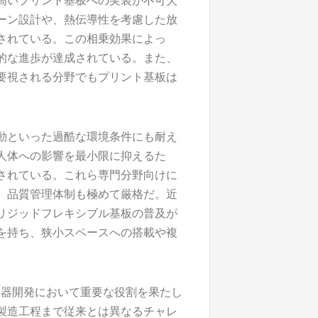
高いプリント基板への実装が不可欠
ーン設計や、熱伝導性を考慮した放
されている。この相乗効果によっ
的な進歩が達成されている。また、
要視される分野でもプリント基板は
動といった過酷な環境条件にも耐え
人体への影響を最小限に抑えるた
されている。これら専門分野向けに
、品質管理体制も極めて厳格だ。近
リジッドフレキシブル基板の普及が
を持ち、狭小スペースへの搭載や複
機器開発において重要な役割を果たし
製造工程まで従来とは異なるチャレ