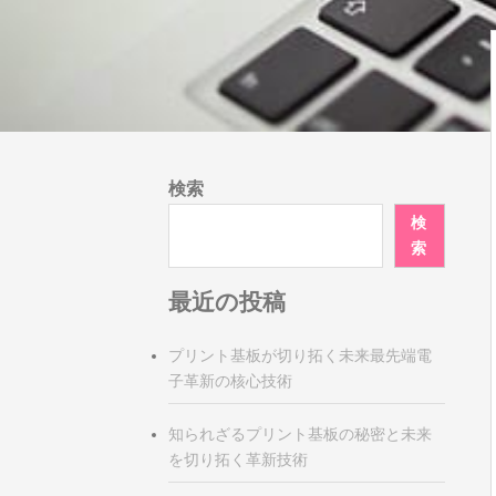
検索
検
索
最近の投稿
プリント基板が切り拓く未来最先端電
子革新の核心技術
知られざるプリント基板の秘密と未来
を切り拓く革新技術