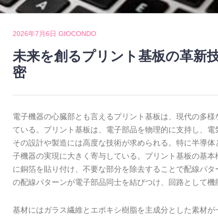
2026年7月6日
GIOCONDO
未来を創るプリント基板の革新
密
電子機器の心臓部とも言えるプリント基板は、現代の多様
ている。
プリント基板は、電子部品を物理的に支持し、電
その設計や製造には高度な技術が求められる。特に半導体
子機器の実現に大きく寄与している。プリント基板の基本
に銅箔を貼り付け、不要な部分を除去することで配線パタ
の配線パターンが電子部品同士を結びつけ、回路として機
基材にはガラス繊維とエポキシ樹脂を主成分とした素材が