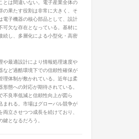
ことは間違いない。電子産業全体の
群の果たす役割は非常に大きく、そ
は電子機器の核心部品として、設計
不可欠な存在となっている。基材に
接続し、多層化による小型化・高密
理や最適設計により情報処理速度や
器など過酷環境下での信頼性確保が
管理体制が敷かれている。近年は柔
器形態への対応が期待されている。
で不良率低減と信頼性向上が図ら
込まれる。市場はグローバル競争が
を両立させつつ成長を続けており、
の鍵となるだろう。