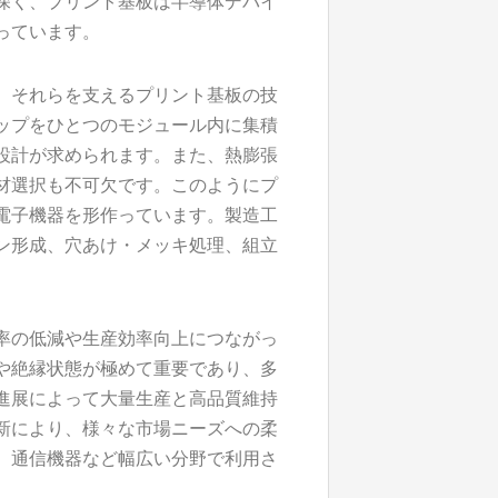
深く、プリント基板は半導体デバイ
っています。
、それらを支えるプリント基板の技
ップをひとつのモジュール内に集積
設計が求められます。また、熱膨張
材選択も不可欠です。このようにプ
電子機器を形作っています。製造工
ン形成、穴あけ・メッキ処理、組立
率の低減や生産効率向上につながっ
や絶縁状態が極めて重要であり、多
進展によって大量生産と高品質維持
新により、様々な市場ニーズへの柔
、通信機器など幅広い分野で利用さ