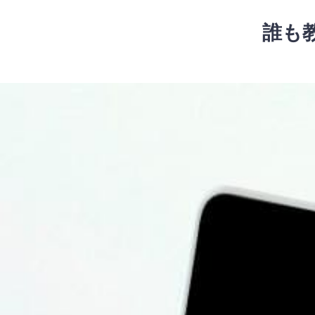
コ
ン
誰も
テ
ン
ツ
コ
へ
ン
ス
テ
キ
ン
ッ
ツ
プ
へ
ス
キ
ッ
プ