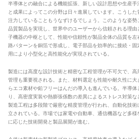
半導体との融合による機能拡張、新しい設計思想や生産手
と成果によってこの分野は日々進展しています。こうした
注力していることもうなずけるでしょう。このような姿勢
品質製品を実現し、世界中のユーザーから信頼される理由
子機器の中枢として、性能や信頼性が製品全体の品質を左
路パターンを銅箔で形成し、電子部品を効率的に接続・固
用により小型化と高性能化が実現されている。
製造には高度な設計技術と精密な工程管理が不可欠で、高
管理も重要視される。また、材料選定も性能や耐久性に大
らエコ素材や鉛フリーはんだの導入も進んでいる。半導体
り、高密度実装や熱膨張係数の差異によるストレス対策な
製造工程は多段階で厳密な精度管理が行われ、自動化技術
立されている。市場では家電や自動車、通信機器など多様
に応じた技術開発と製品展開が進む。