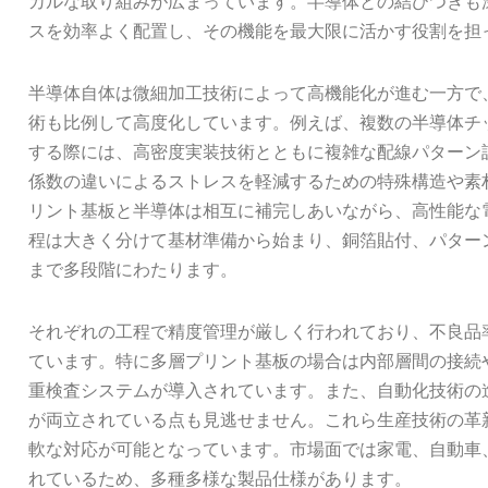
カルな取り組みが広まっています。半導体との結びつきも
スを効率よく配置し、その機能を最大限に活かす役割を担
半導体自体は微細加工技術によって高機能化が進む一方で
術も比例して高度化しています。例えば、複数の半導体チ
する際には、高密度実装技術とともに複雑な配線パターン
係数の違いによるストレスを軽減するための特殊構造や素
リント基板と半導体は相互に補完しあいながら、高性能な
程は大きく分けて基材準備から始まり、銅箔貼付、パター
まで多段階にわたります。
それぞれの工程で精度管理が厳しく行われており、不良品
ています。特に多層プリント基板の場合は内部層間の接続
重検査システムが導入されています。また、自動化技術の
が両立されている点も見逃せません。これら生産技術の革
軟な対応が可能となっています。市場面では家電、自動車
れているため、多種多様な製品仕様があります。