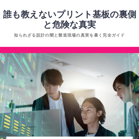
コ
ン
誰も教えないプリント基板の裏側
テ
と危険な真実
ン
知られざる設計の闇と製造現場の真実を暴く完全ガイド
ツ
へ
コ
ス
ン
キ
テ
ッ
ン
プ
ツ
へ
ス
キ
ッ
プ