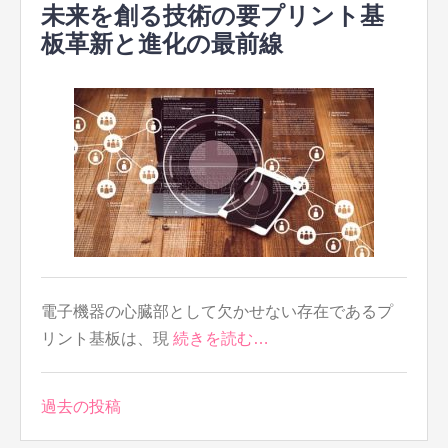
未来を創る技術の要プリント基
板革新と進化の最前線
電子機器の心臓部として欠かせない存在であるプ
リント基板は、現
続きを読む…
投
過去の投稿
稿