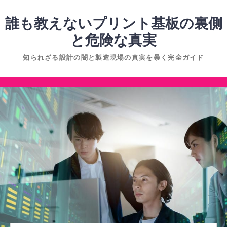
コ
ン
誰も教えないプリント基板の裏側
テ
と危険な真実
ン
知られざる設計の闇と製造現場の真実を暴く完全ガイド
ツ
へ
コ
ス
ン
キ
テ
ッ
ン
プ
ツ
へ
ス
キ
ッ
プ